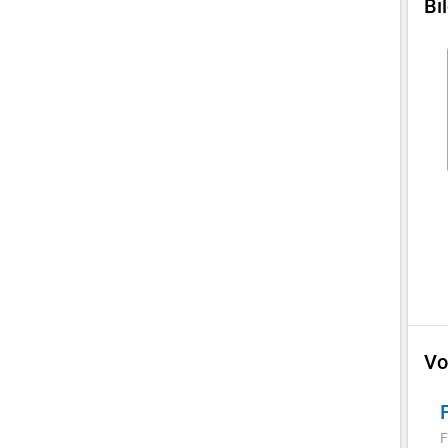
Bi
Vo
F