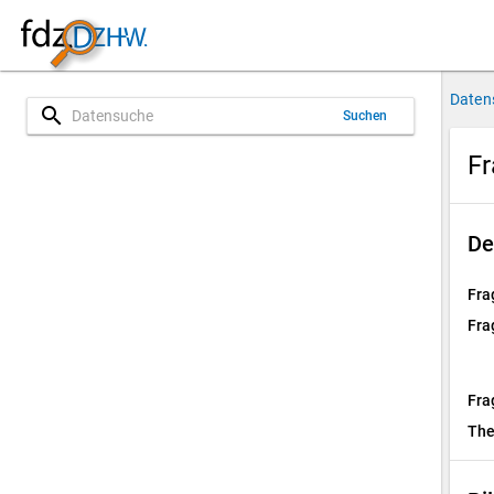
Daten
search
Suchen
Fr
De
Fra
Fra
Fra
Th