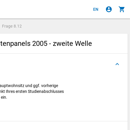
account_circle
shopping_cart
EN
Frage
8.12
enpanels 2005 - zweite Welle
keyboard_arrow_up
 Hauptwohnsitz und ggf. vorherige
kt Ihres ersten Studienabschlusses
 ein.