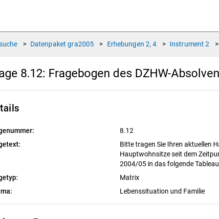
suche
>
Datenpaket
gra2005
>
Erhebungen
2, 4
>
Instrument
2
>
age 8.12:
Fragebogen des DZHW-Absolvent
tails
genummer:
8.12
getext:
Bitte tragen Sie Ihren aktuellen
Hauptwohnsitze seit dem Zeitpun
2004/05 in das folgende Tableau
getyp:
Matrix
ema:
Lebenssituation und Familie