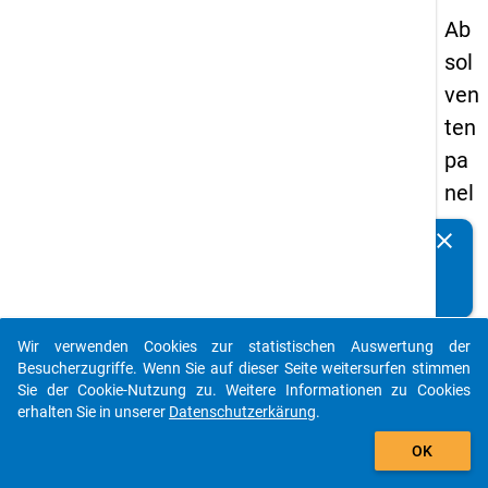
Ab
sol
ven
ten
pa
nel
s
clear
Kennen Sie Publikationen, die auf Basis unserer
20
Datenpakete entstanden sind? Dann teilen Sie uns diese
05
bitte mit...
-
Wir verwenden Cookies zur statistischen Auswertung der
zw
auto_stories
Besucherzugriffe. Wenn Sie auf dieser Seite weitersurfen stimmen
eit
Sie der Cookie-Nutzung zu. Weitere Informationen zu Cookies
erhalten Sie in unserer
Datenschutzerkärung
.
e
add_shopping_cart
We
OK
lle