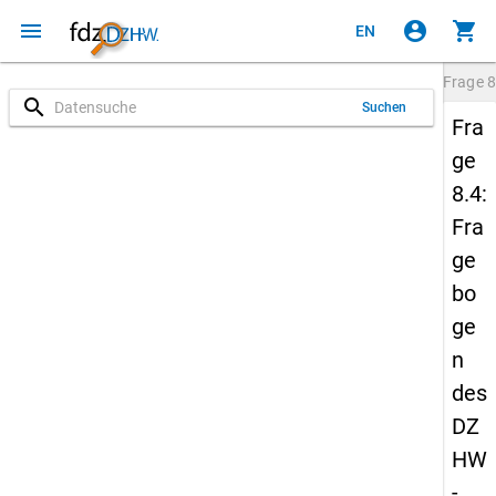
menu
account_circle
shopping_cart
EN
Frage
8
search
Suchen
Fra
ge
8.4:
Fra
ge
bo
ge
n
des
DZ
HW
-