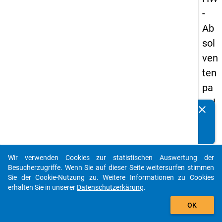
-
Ab
sol
ven
ten
pa
nel
clear
Kennen Sie Publikationen, die auf Basis unserer
s
Datenpakete entstanden sind? Dann teilen Sie uns diese
20
bitte mit...
05
Wir verwenden Cookies zur statistischen Auswertung der
-
auto_stories
Besucherzugriffe. Wenn Sie auf dieser Seite weitersurfen stimmen
drit
Sie der Cookie-Nutzung zu. Weitere Informationen zu Cookies
erhalten Sie in unserer
Datenschutzerkärung
.
te
add_shopping_cart
We
OK
lle,