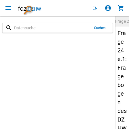
menu
account_circle
shopping_cart
EN
Frage
2
search
Suchen
Fra
ge
24
e.1:
Fra
ge
bo
ge
n
des
DZ
HW