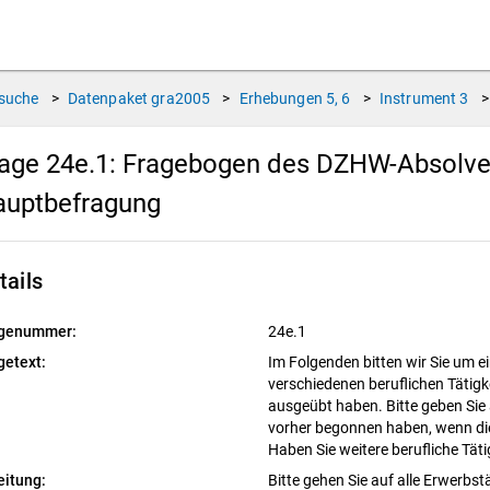
suche
>
Datenpaket
gra2005
>
Erhebungen
5, 6
>
Instrument
3
>
age 24e.1:
Fragebogen des DZHW-Absolvent
auptbefragung
tails
genummer:
24e.1
getext:
Im Folgenden bitten wir Sie um e
verschiedenen beruflichen Tätigk
ausgeübt haben. Bitte geben Sie a
vorher begonnen haben, wenn die
Haben Sie weitere berufliche Tät
eitung:
Bitte gehen Sie auf alle Erwerbstä