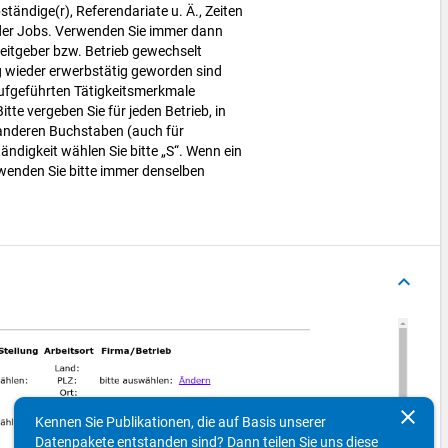
ständige(r), Referendariate u. Ä., Zeiten
 oder Jobs. Verwenden Sie immer dann
beitgeber bzw. Betrieb gewechselt
 wieder erwerbstätig geworden sind
aufgeführten Tätigkeitsmerkmale
te vergeben Sie für jeden Betrieb, in
 anderen Buchstaben (auch für
ndigkeit wählen Sie bitte „S“. Wenn ein
wenden Sie bitte immer denselben
keyboard_arrow_up
clear
Kennen Sie Publikationen, die auf Basis unserer
Datenpakete entstanden sind? Dann teilen Sie uns diese