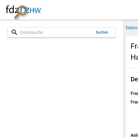
Daten
search
Suchen
Fr
H
De
Fra
Fra
Anl