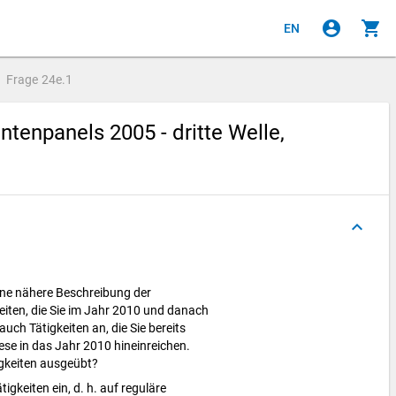
account_circle
shopping_cart
EN
Frage
24e.1
enpanels 2005 - dritte Welle,
keyboard_arrow_up
ine nähere Beschreibung der
eiten, die Sie im Jahr 2010 und danach
uch Tätigkeiten an, die Sie bereits
se in das Jahr 2010 hineinreichen.
igkeiten ausgeübt?
tigkeiten ein, d. h. auf reguläre