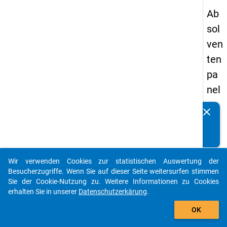
Ab
sol
ven
ten
pa
nel
s
clear
Kennen Sie Publikationen, die auf Basis unserer
20
Datenpakete entstanden sind? Dann teilen Sie uns diese
09
bitte mit...
-
Wir verwenden Cookies zur statistischen Auswertung der
ers
auto_stories
Besucherzugriffe. Wenn Sie auf dieser Seite weitersurfen stimmen
te
Sie der Cookie-Nutzung zu. Weitere Informationen zu Cookies
erhalten Sie in unserer
Datenschutzerkärung
.
We
add_shopping_cart
lle
OK