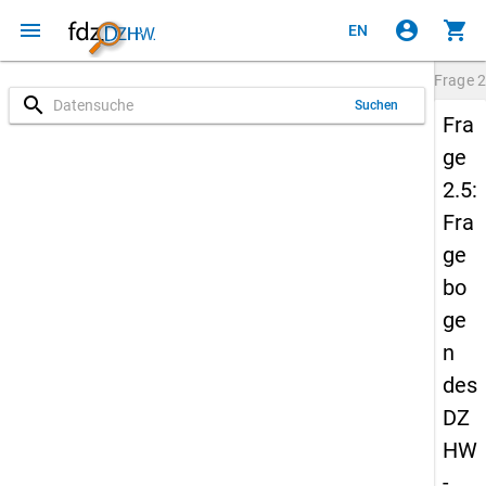
menu
account_circle
shopping_cart
EN
Frage
2
search
Suchen
Fra
ge
2.5:
Fra
ge
bo
ge
n
des
DZ
HW
-