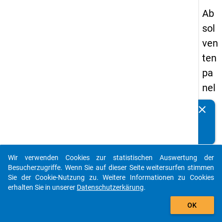
Ab
sol
ven
ten
pa
nel
s
clear
Kennen Sie Publikationen, die auf Basis unserer
20
Datenpakete entstanden sind? Dann teilen Sie uns diese
09
bitte mit...
-
Wir verwenden Cookies zur statistischen Auswertung der
ers
auto_stories
Besucherzugriffe. Wenn Sie auf dieser Seite weitersurfen stimmen
te
Sie der Cookie-Nutzung zu. Weitere Informationen zu Cookies
erhalten Sie in unserer
Datenschutzerkärung
.
We
add_shopping_cart
lle
OK