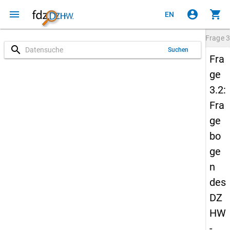
menu
account_circle
shopping_cart
EN
Frage
3
search
Suchen
Fra
ge
3.2:
Fra
ge
bo
ge
n
des
DZ
HW
-