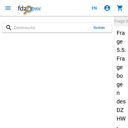
menu
account_circle
shopping_cart
EN
Frage
5
search
Suchen
Fra
ge
5.5:
Fra
ge
bo
ge
n
des
DZ
HW
-