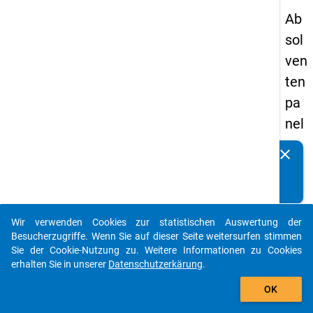
Ab
sol
ven
ten
pa
nel
s
clear
Kennen Sie Publikationen, die auf Basis unserer
20
Datenpakete entstanden sind? Dann teilen Sie uns diese
09
bitte mit...
-
Wir verwenden Cookies zur statistischen Auswertung der
ers
auto_stories
Besucherzugriffe. Wenn Sie auf dieser Seite weitersurfen stimmen
te
Sie der Cookie-Nutzung zu. Weitere Informationen zu Cookies
erhalten Sie in unserer
Datenschutzerkärung
.
We
add_shopping_cart
lle
OK