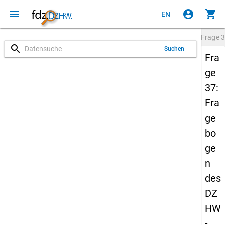
menu
account_circle
shopping_cart
EN
Frage
3
search
Suchen
Fra
ge
37:
Fra
ge
bo
ge
n
des
DZ
HW
-