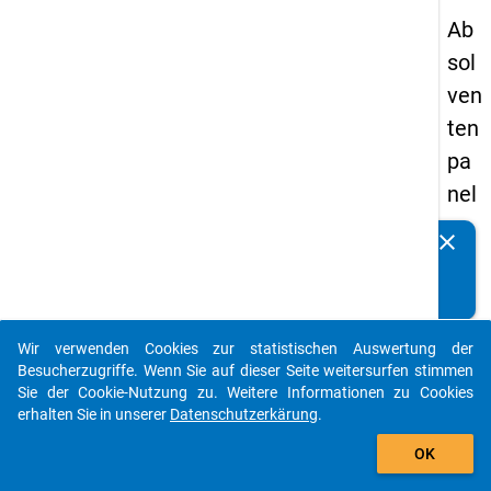
Ab
sol
ven
ten
pa
nel
s
clear
Kennen Sie Publikationen, die auf Basis unserer
20
Datenpakete entstanden sind? Dann teilen Sie uns diese
09
bitte mit...
-
Wir verwenden Cookies zur statistischen Auswertung der
zw
auto_stories
Besucherzugriffe. Wenn Sie auf dieser Seite weitersurfen stimmen
eit
Sie der Cookie-Nutzung zu. Weitere Informationen zu Cookies
erhalten Sie in unserer
Datenschutzerkärung
.
e
add_shopping_cart
We
OK
lle,