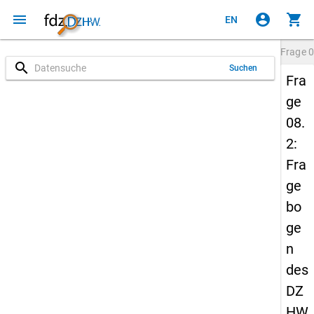
menu
account_circle
shopping_cart
EN
Frage
0
search
Suchen
Fra
ge
08.
2:
Fra
ge
bo
ge
n
des
DZ
HW