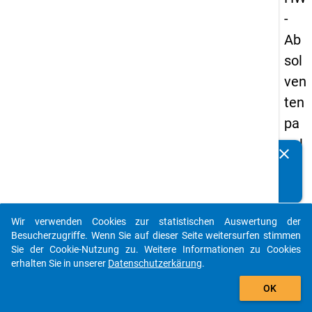
-
Ab
sol
ven
ten
pa
nel
clear
Kennen Sie Publikationen, die auf Basis unserer
s
Datenpakete entstanden sind? Dann teilen Sie uns diese
20
bitte mit...
09
Wir verwenden Cookies zur statistischen Auswertung der
-
auto_stories
Besucherzugriffe. Wenn Sie auf dieser Seite weitersurfen stimmen
zw
Sie der Cookie-Nutzung zu. Weitere Informationen zu Cookies
erhalten Sie in unserer
Datenschutzerkärung
.
eit
add_shopping_cart
e
OK
We