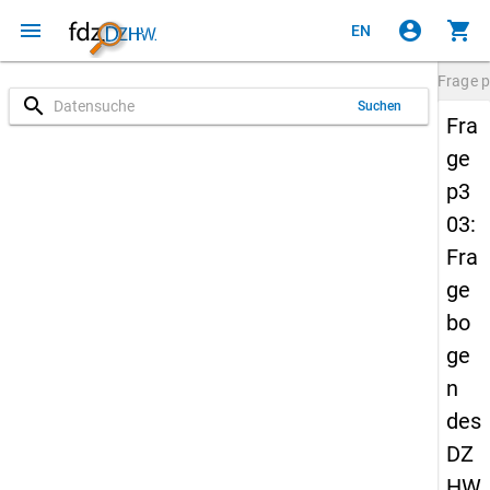
menu
account_circle
shopping_cart
EN
Frage
p
search
Suchen
Fra
ge
p3
03:
Fra
ge
bo
ge
n
des
DZ
HW