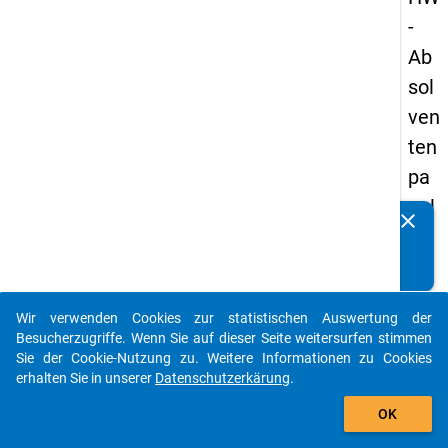
-
Ab
sol
ven
ten
pa
nel
clear
Kennen Sie Publikationen, die auf Basis unserer
s
Datenpakete entstanden sind? Dann teilen Sie uns diese
20
bitte mit...
13
Wir verwenden Cookies zur statistischen Auswertung der
-
auto_stories
Besucherzugriffe. Wenn Sie auf dieser Seite weitersurfen stimmen
zw
Sie der Cookie-Nutzung zu. Weitere Informationen zu Cookies
erhalten Sie in unserer
Datenschutzerkärung
.
eit
add_shopping_cart
e
OK
We