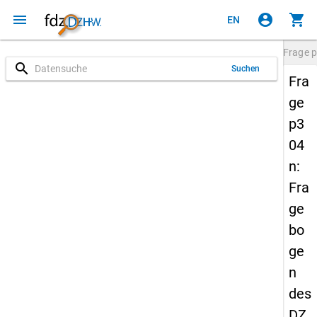
menu
account_circle
shopping_cart
EN
Frage
p
search
Suchen
Fra
ge
p3
04
n:
Fra
ge
bo
ge
n
des
DZ