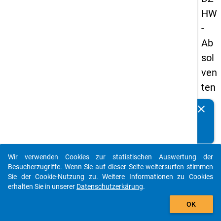
HW
-
Ab
sol
ven
ten
pa
clear
Kennen Sie Publikationen, die auf Basis unserer
nel
Datenpakete entstanden sind? Dann teilen Sie uns diese
s
bitte mit...
20
Wir verwenden Cookies zur statistischen Auswertung der
13
auto_stories
Besucherzugriffe. Wenn Sie auf dieser Seite weitersurfen stimmen
-
Sie der Cookie-Nutzung zu. Weitere Informationen zu Cookies
erhalten Sie in unserer
Datenschutzerkärung
.
zw
add_shopping_cart
eit
OK
e