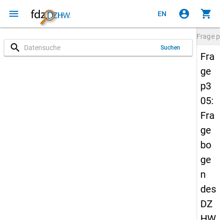
menu
account_circle
shopping_cart
EN
Frage
p
search
Suchen
Fra
ge
p3
05:
Fra
ge
bo
ge
n
des
DZ
HW