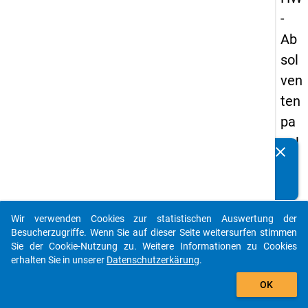
-
Ab
sol
ven
ten
pa
nel
clear
Kennen Sie Publikationen, die auf Basis unserer
s
Datenpakete entstanden sind? Dann teilen Sie uns diese
20
bitte mit...
13
Wir verwenden Cookies zur statistischen Auswertung der
-
auto_stories
Besucherzugriffe. Wenn Sie auf dieser Seite weitersurfen stimmen
zw
Sie der Cookie-Nutzung zu. Weitere Informationen zu Cookies
erhalten Sie in unserer
Datenschutzerkärung
.
eit
add_shopping_cart
e
OK
We