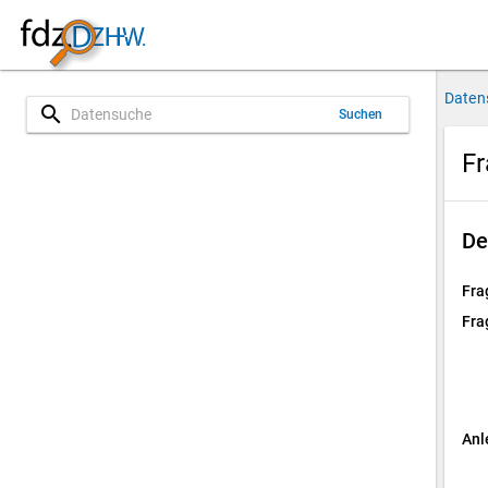
Daten
search
Suchen
Fr
De
Fra
Fra
Anl