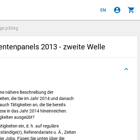
account_circle
shopping_cart
EN
age
p304g
ntenpanels 2013 - zweite Welle
keyboard_arrow_up
ine nähere Beschreibung der
eiten, die Sie im Jahr 2014 und danach
uch Tätigkeiten an, die Sie bereits
se in das Jahr 2014 hineinreichen.
igkeiten ausgeübt?
tigkeiten ein, d. h. auf reguläre
ständige(r), Referendariate u. Ä., Zeiten
der Jobs. Fügen Sie unten über die