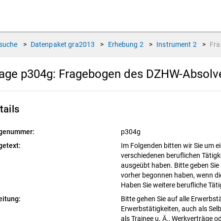
suche
>
Datenpaket
gra2013
>
Erhebung
2
>
Instrument
2
>
Fr
age p304g:
Fragebogen des DZHW-Absolve
tails
genummer:
p304g
getext:
Im Folgenden bitten wir Sie um e
verschiedenen beruflichen Tätigk
ausgeübt haben. Bitte geben Sie a
vorher begonnen haben, wenn die
Haben Sie weitere berufliche Tät
eitung:
Bitte gehen Sie auf alle Erwerbstä
Erwerbstätigkeiten, auch als Selb
als Trainee u. Ä., Werkverträge o