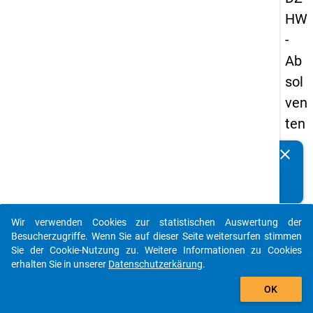
HW
-
Ab
sol
ven
ten
pa
clear
Kennen Sie Publikationen, die auf Basis unserer
nel
Datenpakete entstanden sind? Dann teilen Sie uns diese
s
bitte mit...
20
Wir verwenden Cookies zur statistischen Auswertung der
13
auto_stories
Besucherzugriffe. Wenn Sie auf dieser Seite weitersurfen stimmen
-
Sie der Cookie-Nutzung zu. Weitere Informationen zu Cookies
erhalten Sie in unserer
Datenschutzerkärung
.
zw
add_shopping_cart
eit
OK
e