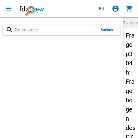
menu
account_circle
shopping_cart
EN
Frage
p
search
Suchen
Fra
ge
p3
04
h:
Fra
ge
bo
ge
n
des
DZ