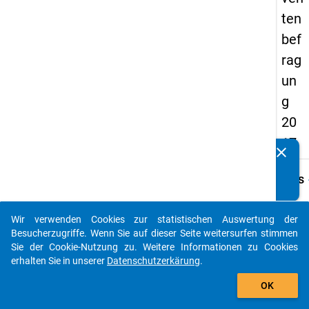
ten
bef
rag
un
g
20
17
clear
Kennen Sie Publikationen, die auf Basis unserer
Datenpakete entstanden sind? Dann teilen Sie uns diese
keybo
Details
bitte mit...
Frage
1.1
Wir verwenden Cookies zur statistischen Auswertung der
auto_stories
Besucherzugriffe. Wenn Sie auf dieser Seite weitersurfen stimmen
Fraget
Sie der Cookie-Nutzung zu. Weitere Informationen zu Cookies
Diese
erhalten Sie in unserer
Datenschutzerkärung
.
Befra
add_shopping_cart
bezieh
OK
auf Ih
Absch