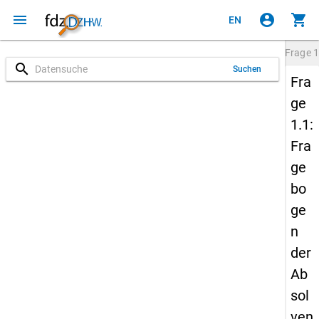
menu
account_circle
shopping_cart
EN
Frage
1
search
Suchen
Fra
ge
1.1:
Fra
ge
bo
ge
n
der
Ab
sol
ven