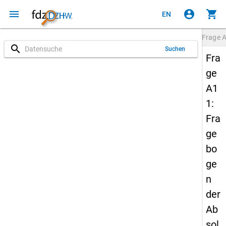
menu
account_circle
shopping_cart
EN
Frage
search
Suchen
Fra
ge
A1
1:
Fra
ge
bo
ge
n
der
Ab
sol