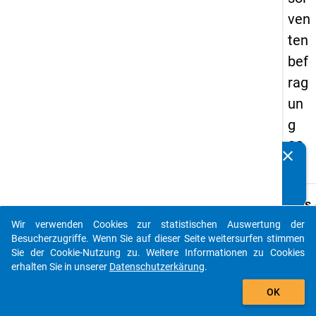
ven
ten
bef
rag
un
g
20
clear
Kennen Sie Publikationen, die auf Basis unserer
17
Datenpakete entstanden sind? Dann teilen Sie uns diese
bitte mit...
keybo
Details
Wir verwenden Cookies zur statistischen Auswertung der
Frage
auto_stories
Besucherzugriffe. Wenn Sie auf dieser Seite weitersurfen stimmen
A11
Sie der Cookie-Nutzung zu. Weitere Informationen zu Cookies
Fraget
erhalten Sie in unserer
Datenschutzerkärung
.
Wann 
add_shopping_cart
OK
diese
Ausbi