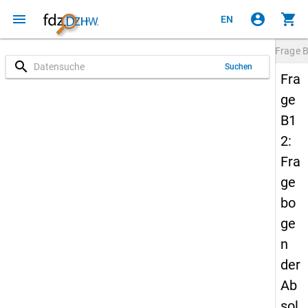
menu
account_circle
shopping_cart
EN
Frage
search
Suchen
Fra
ge
B1
2:
Fra
ge
bo
ge
n
der
Ab
sol