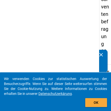
ven
ten
bef
rag
un
g
20
clear
Kennen Sie Publikationen, die auf Basis unserer
17
Datenpakete entstanden sind? Dann teilen Sie uns diese
bitte mit...
keybo
Details
Wir verwenden Cookies zur statistischen Auswertung der
Frage
auto_stories
Besucherzugriffe. Wenn Sie auf dieser Seite weitersurfen stimmen
B12
Sie der Cookie-Nutzung zu. Weitere Informationen zu Cookies
Fraget
erhalten Sie in unserer
Datenschutzerkärung
.
Wie vi
add_shopping_cart
OK
Monat
Sie als