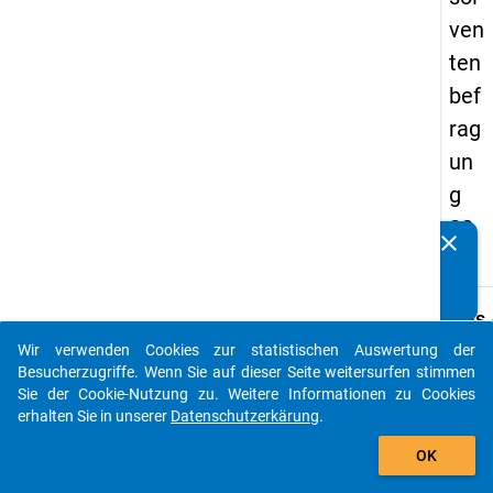
ven
ten
bef
rag
un
g
20
clear
Kennen Sie Publikationen, die auf Basis unserer
17
Datenpakete entstanden sind? Dann teilen Sie uns diese
bitte mit...
keybo
Details
Wir verwenden Cookies zur statistischen Auswertung der
Frage
auto_stories
Besucherzugriffe. Wenn Sie auf dieser Seite weitersurfen stimmen
B13
Sie der Cookie-Nutzung zu. Weitere Informationen zu Cookies
Fraget
erhalten Sie in unserer
Datenschutzerkärung
.
Haben 
add_shopping_cart
OK
Teilzei
Vollze