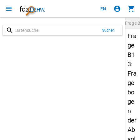
menu
account_circle
shopping_cart
EN
Frage
search
Suchen
Fra
ge
B1
3:
Fra
ge
bo
ge
n
der
Ab
sol