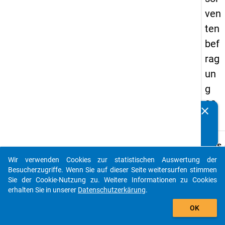
ven
ten
bef
rag
un
g
20
clear
Kennen Sie Publikationen, die auf Basis unserer
17
Datenpakete entstanden sind? Dann teilen Sie uns diese
bitte mit...
keybo
Details
Wir verwenden Cookies zur statistischen Auswertung der
Frage
auto_stories
Besucherzugriffe. Wenn Sie auf dieser Seite weitersurfen stimmen
B15
Sie der Cookie-Nutzung zu. Weitere Informationen zu Cookies
Fraget
erhalten Sie in unserer
Datenschutzerkärung
.
Wie h
add_shopping_cart
OK
Sie Ihr
Studi