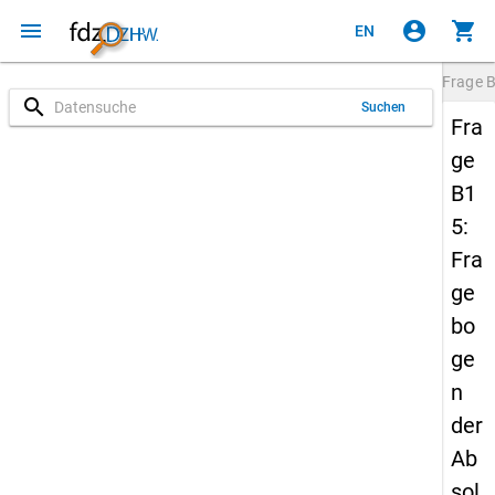
menu
account_circle
shopping_cart
EN
Frage
search
Suchen
Fra
ge
B1
5:
Fra
ge
bo
ge
n
der
Ab
sol