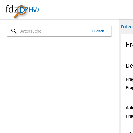
Daten
search
Suchen
Fr
De
Fra
Fra
Anl
Fra