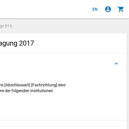
account_circle
shopping_cart
EN
age
B16
ragung 2017
keyboard_arrow_up
s [Abschlussart] [Fachrichtung] eine
e der folgenden Institutionen