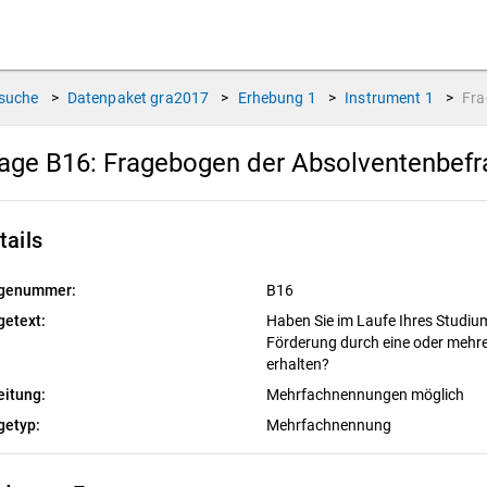
suche
>
Datenpaket
gra2017
>
Erhebung
1
>
Instrument
1
>
Fr
age B16:
Fragebogen der Absolventenbef
tails
genummer:
B16
getext:
Haben Sie im Laufe Ihres Studium
Förderung durch eine oder mehrer
erhalten?
eitung:
Mehrfachnennungen möglich
getyp:
Mehrfachnennung