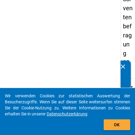
ven
ten
bef
rag
un
g
20
clear
Kennen Sie Publikationen, die auf Basis unserer
17
Datenpakete entstanden sind? Dann teilen Sie uns diese
bitte mit...
keybo
Details
Wir verwenden Cookies zur statistischen Auswertung der
Frage
auto_stories
Besucherzugriffe. Wenn Sie auf dieser Seite weitersurfen stimmen
B20
Sie der Cookie-Nutzung zu. Weitere Informationen zu Cookies
Fraget
erhalten Sie in unserer
Datenschutzerkärung
.
Wie be
add_shopping_cart
OK
die fo
praxis