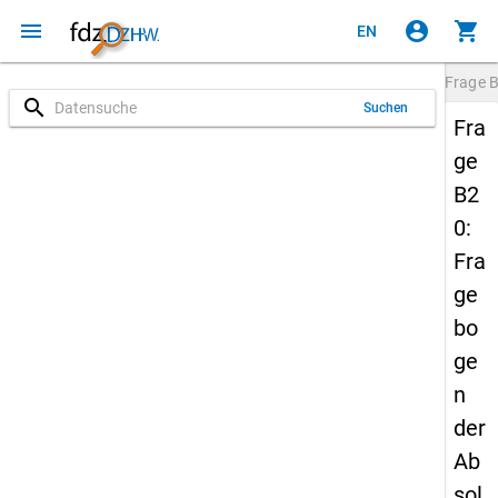
menu
account_circle
shopping_cart
EN
Frage
search
Suchen
Fra
ge
B2
0:
Fra
ge
bo
ge
n
der
Ab
sol