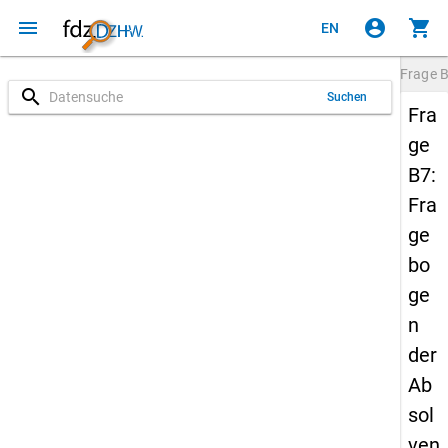
menu
account_circle
shopping_cart
EN
Frage
search
Suchen
Fra
ge
B7:
Fra
ge
bo
ge
n
der
Ab
sol
ven