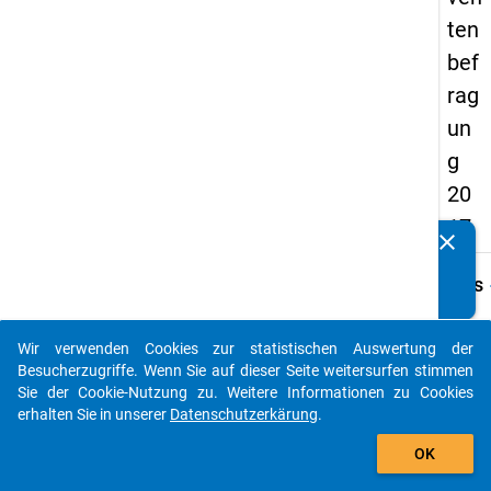
ten
bef
rag
un
g
20
17
clear
Kennen Sie Publikationen, die auf Basis unserer
Datenpakete entstanden sind? Dann teilen Sie uns diese
keybo
Details
bitte mit...
Frage
B7
Wir verwenden Cookies zur statistischen Auswertung der
auto_stories
Besucherzugriffe. Wenn Sie auf dieser Seite weitersurfen stimmen
Fraget
Sie der Cookie-Nutzung zu. Weitere Informationen zu Cookies
Warum
erhalten Sie in unserer
Datenschutzerkärung
.
Sie lä
add_shopping_cart
studier
OK
der
Regels