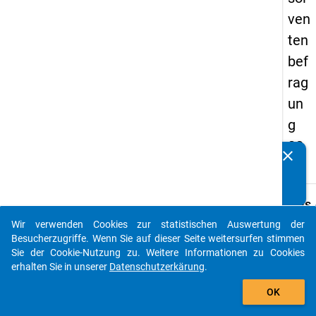
ven
ten
bef
rag
un
g
20
clear
Kennen Sie Publikationen, die auf Basis unserer
17
Datenpakete entstanden sind? Dann teilen Sie uns diese
bitte mit...
keybo
Details
Wir verwenden Cookies zur statistischen Auswertung der
Frage
auto_stories
Besucherzugriffe. Wenn Sie auf dieser Seite weitersurfen stimmen
C13
Sie der Cookie-Nutzung zu. Weitere Informationen zu Cookies
Fraget
erhalten Sie in unserer
Datenschutzerkärung
.
Unabh
add_shopping_cart
OK
von Ih
gegen