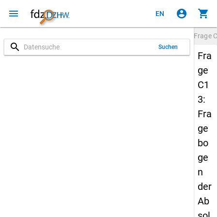
menu
account_circle
shopping_cart
EN
Frage
search
Suchen
Fra
ge
C1
3:
Fra
ge
bo
ge
n
der
Ab
sol