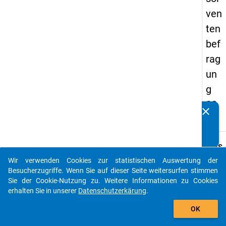
ven
ten
bef
rag
un
g
20
clear
Kennen Sie Publikationen, die auf Basis unserer
17
Datenpakete entstanden sind? Dann teilen Sie uns diese
bitte mit...
keybo
Details
Wir verwenden Cookies zur statistischen Auswertung der
Frage
auto_stories
Besucherzugriffe. Wenn Sie auf dieser Seite weitersurfen stimmen
C14
Sie der Cookie-Nutzung zu. Weitere Informationen zu Cookies
Fraget
erhalten Sie in unserer
Datenschutzerkärung
.
Haben
add_shopping_cart
OK
eine
Promo