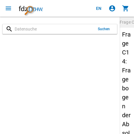
menu
account_circle
shopping_cart
EN
Frage
search
Suchen
Fra
ge
C1
4:
Fra
ge
bo
ge
n
der
Ab
sol