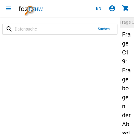
menu
account_circle
shopping_cart
EN
Frage
search
Suchen
Fra
ge
C1
9:
Fra
ge
bo
ge
n
der
Ab
sol