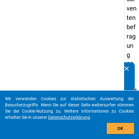
ven
ten
bef
rag
un
g
20
clear
Kennen Sie Publikationen, die auf Basis unserer
17
Datenpakete entstanden sind? Dann teilen Sie uns diese
bitte mit...
keybo
Details
Wir verwenden Cookies zur statistischen Auswertung der
Frage
auto_stories
Besucherzugriffe. Wenn Sie auf dieser Seite weitersurfen stimmen
C19
Sie der Cookie-Nutzung zu. Weitere Informationen zu Cookies
Fraget
erhalten Sie in unserer
Datenschutzerkärung
.
An we
add_shopping_cart
OK
Hochs
haben 