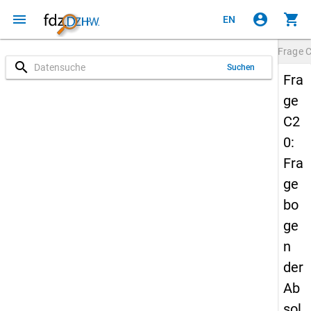
menu
account_circle
shopping_cart
EN
Frage
search
Suchen
Fra
ge
C2
0:
Fra
ge
bo
ge
n
der
Ab
sol