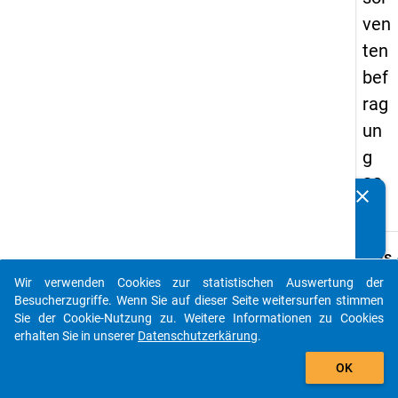
ven
ten
bef
rag
un
g
20
clear
Kennen Sie Publikationen, die auf Basis unserer
17
Datenpakete entstanden sind? Dann teilen Sie uns diese
bitte mit...
keybo
Details
Wir verwenden Cookies zur statistischen Auswertung der
Frage
auto_stories
Besucherzugriffe. Wenn Sie auf dieser Seite weitersurfen stimmen
C20
Sie der Cookie-Nutzung zu. Weitere Informationen zu Cookies
Fraget
erhalten Sie in unserer
Datenschutzerkärung
.
In we
add_shopping_cart
OK
Studi
haben 