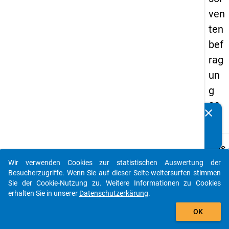
ven
ten
bef
rag
un
g
20
clear
Kennen Sie Publikationen, die auf Basis unserer
17
Datenpakete entstanden sind? Dann teilen Sie uns diese
bitte mit...
keybo
Details
Wir verwenden Cookies zur statistischen Auswertung der
Frage
auto_stories
Besucherzugriffe. Wenn Sie auf dieser Seite weitersurfen stimmen
C21
Sie der Cookie-Nutzung zu. Weitere Informationen zu Cookies
Fraget
erhalten Sie in unserer
Datenschutzerkärung
.
Haben 
add_shopping_cart
OK
Promo
erhal