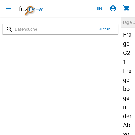
menu
account_circle
shopping_cart
EN
Frage
search
Suchen
Fra
ge
C2
1:
Fra
ge
bo
ge
n
der
Ab
sol