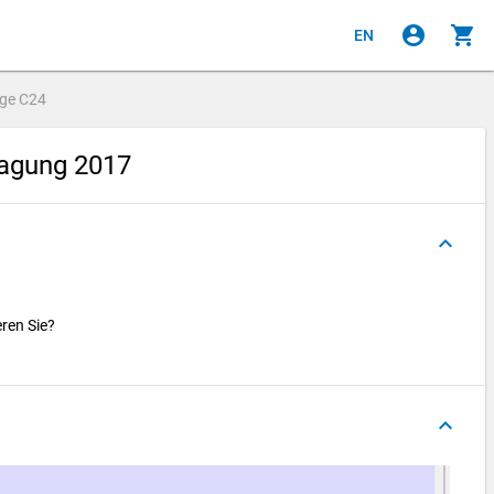
account_circle
shopping_cart
EN
age
C24
ragung 2017
keyboard_arrow_up
ren Sie?
keyboard_arrow_up