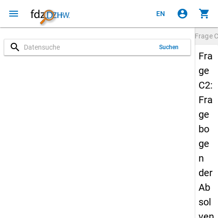
menu
account_circle
shopping_cart
EN
Frage
search
Suchen
Fra
ge
C2:
Fra
ge
bo
ge
n
der
Ab
sol
ven