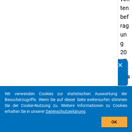
ten
bef
rag
un
g
20
17
clear
Kennen Sie Publikationen, die auf Basis unserer
Datenpakete entstanden sind? Dann teilen Sie uns diese
keybo
Details
bitte mit...
Frage
C2
Wir verwenden Cookies zur statistischen Auswertung der
auto_stories
Besucherzugriffe. Wenn Sie auf dieser Seite weitersurfen stimmen
Fraget
Sie der Cookie-Nutzung zu. Weitere Informationen zu Cookies
Dauert
erhalten Sie in unserer
Datenschutzerkärung
.
Maste
add_shopping_cart
derzei
OK
an?