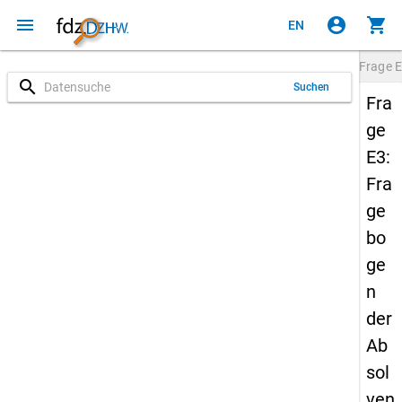
menu
account_circle
shopping_cart
EN
Frage
E
search
Suchen
Fra
ge
E3:
Fra
ge
bo
ge
n
der
Ab
sol
ven