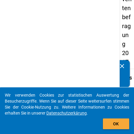
ten
bef
rag
un
g
20
17
clear
Kennen Sie Publikationen, die auf Basis unserer
Datenpakete entstanden sind? Dann teilen Sie uns diese
keybo
Details
bitte mit...
Frage
E3
Wir verwenden Cookies zur statistischen Auswertung der
auto_stories
Besucherzugriffe. Wenn Sie auf dieser Seite weitersurfen stimmen
Fraget
Sie der Cookie-Nutzung zu. Weitere Informationen zu Cookies
Wie ha
erhalten Sie in unserer
Datenschutzerkärung
.
versuc
add_shopping_cart
erste
OK
Besch
nach 