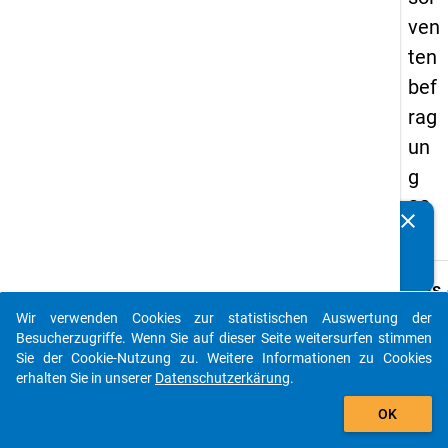
ven
ten
bef
rag
un
g
20
clear
Kennen Sie Publikationen, die auf Basis unserer
17
Datenpakete entstanden sind? Dann teilen Sie uns diese
bitte mit...
keybo
Details
Wir verwenden Cookies zur statistischen Auswertung der
Frage
auto_stories
Besucherzugriffe. Wenn Sie auf dieser Seite weitersurfen stimmen
G12
Sie der Cookie-Nutzung zu. Weitere Informationen zu Cookies
Fraget
erhalten Sie in unserer
Datenschutzerkärung
.
Wie vi
add_shopping_cart
OK
Stund
arbeit