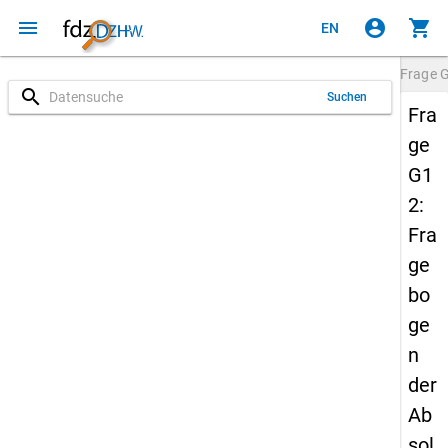
menu
account_circle
shopping_cart
EN
Frage
search
Suchen
Fra
ge
G1
2:
Fra
ge
bo
ge
n
der
Ab
sol