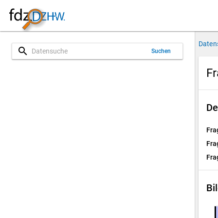
Daten
search
Suchen
Fr
De
Fra
Fra
Fra
Bi