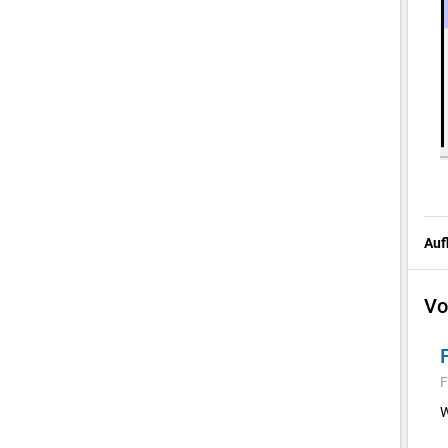
Auf
Vo
F
W