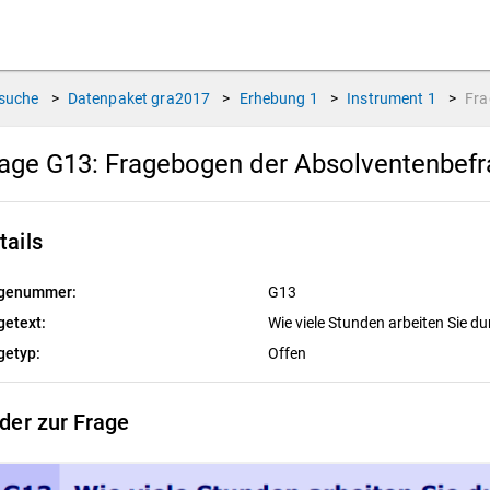
suche
>
Datenpaket
gra2017
>
Erhebung
1
>
Instrument
1
>
Fr
age G13:
Fragebogen der Absolventenbef
tails
genummer:
G13
getext:
Wie viele Stunden arbeiten Sie d
getyp:
Offen
lder zur Frage