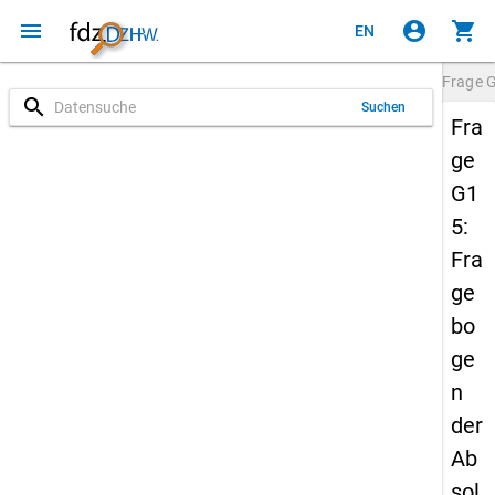
menu
account_circle
shopping_cart
EN
Frage
search
Suchen
Fra
ge
G1
5:
Fra
ge
bo
ge
n
der
Ab
sol