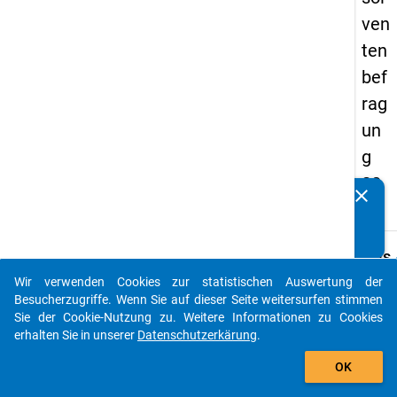
ven
ten
bef
rag
un
g
20
clear
Kennen Sie Publikationen, die auf Basis unserer
17
Datenpakete entstanden sind? Dann teilen Sie uns diese
bitte mit...
keybo
Details
Wir verwenden Cookies zur statistischen Auswertung der
Frage
auto_stories
Besucherzugriffe. Wenn Sie auf dieser Seite weitersurfen stimmen
G15
Sie der Cookie-Nutzung zu. Weitere Informationen zu Cookies
Fraget
erhalten Sie in unserer
Datenschutzerkärung
.
Wie vi
add_shopping_cart
OK
Jahr e
darüb