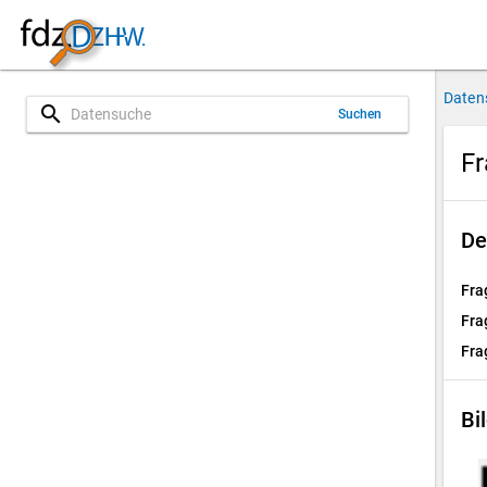
Daten
search
Suchen
Fr
De
Fra
Fra
Fra
Bi