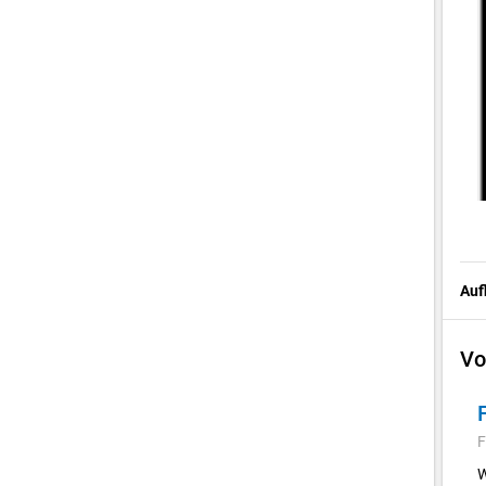
Auf
Vo
F
W