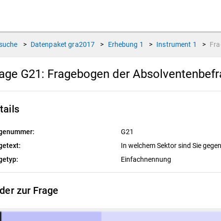
suche
>
Datenpaket
gra2017
>
Erhebung
1
>
Instrument
1
>
Fr
age G21:
Fragebogen der Absolventenbef
tails
genummer:
G21
getext:
In welchem Sektor sind Sie gege
getyp:
Einfachnennung
lder zur Frage