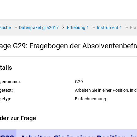
suche
>
Datenpaket
gra2017
>
Erhebung
1
>
Instrument
1
>
Fr
age G29:
Fragebogen der Absolventenbef
tails
genummer:
G29
getext:
Arbeiten Sie in einer Position, in d
getyp:
Einfachnennung
lder zur Frage