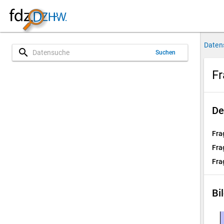
Daten
search
Suchen
Fr
De
Fra
Fra
Fra
Bi