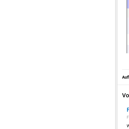
Auf
Vo
F
W