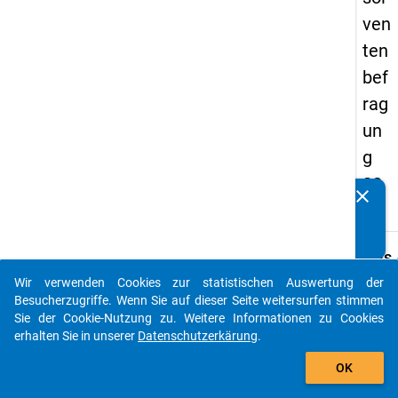
ven
ten
bef
rag
un
g
20
clear
Kennen Sie Publikationen, die auf Basis unserer
17
Datenpakete entstanden sind? Dann teilen Sie uns diese
bitte mit...
keybo
Details
Wir verwenden Cookies zur statistischen Auswertung der
Frage
auto_stories
Besucherzugriffe. Wenn Sie auf dieser Seite weitersurfen stimmen
G31
Sie der Cookie-Nutzung zu. Weitere Informationen zu Cookies
Fraget
erhalten Sie in unserer
Datenschutzerkärung
.
Inwiew
add_shopping_cart
OK
folge
Fähig