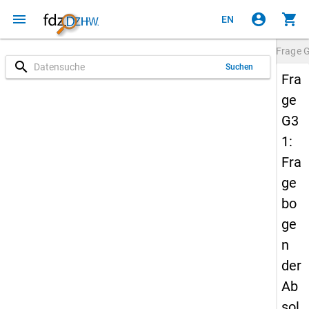
menu
account_circle
shopping_cart
EN
Frage
search
Suchen
Fra
ge
G3
1:
Fra
ge
bo
ge
n
der
Ab
sol