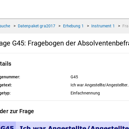
suche
>
Datenpaket
gra2017
>
Erhebung
1
>
Instrument
1
>
Fr
age G45:
Fragebogen der Absolventenbef
tails
genummer:
G45
getext:
Ich war Angestellte/Angestellter.
getyp:
Einfachnennung
lder zur Frage