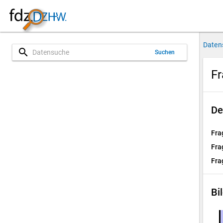
Daten
search
Suchen
Fr
De
Fra
Fra
Fra
Bi