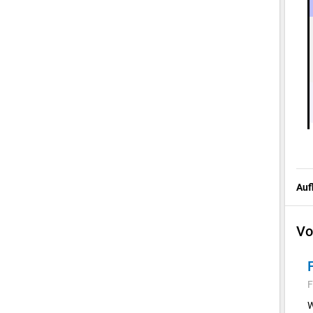
Auf
Vo
F
W