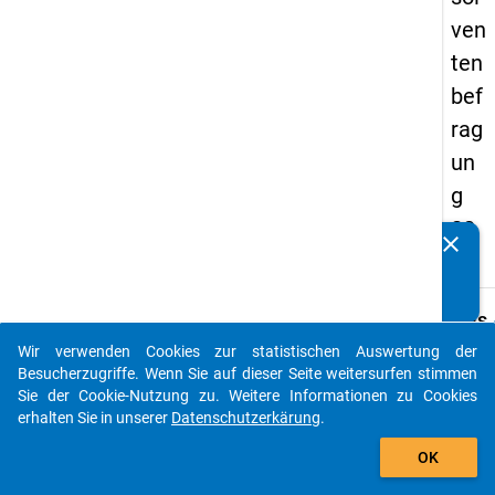
ven
ten
bef
rag
un
g
20
clear
Kennen Sie Publikationen, die auf Basis unserer
17
Datenpakete entstanden sind? Dann teilen Sie uns diese
bitte mit...
keybo
Details
Wir verwenden Cookies zur statistischen Auswertung der
Frage
auto_stories
Besucherzugriffe. Wenn Sie auf dieser Seite weitersurfen stimmen
H15
Sie der Cookie-Nutzung zu. Weitere Informationen zu Cookies
Fraget
erhalten Sie in unserer
Datenschutzerkärung
.
Wenn 
add_shopping_cart
OK
an die
letzte