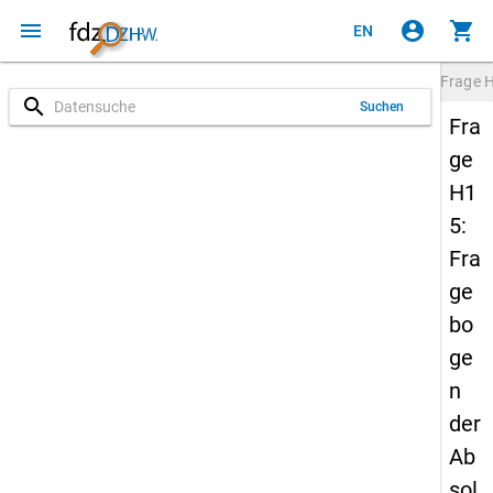
menu
account_circle
shopping_cart
EN
Frage
search
Suchen
Fra
ge
H1
5:
Fra
ge
bo
ge
n
der
Ab
sol