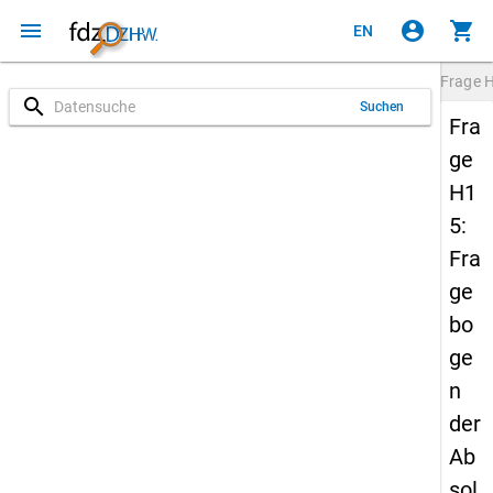
menu
account_circle
shopping_cart
EN
Frage
search
Suchen
Fra
ge
H1
5:
Fra
ge
bo
ge
n
der
Ab
sol