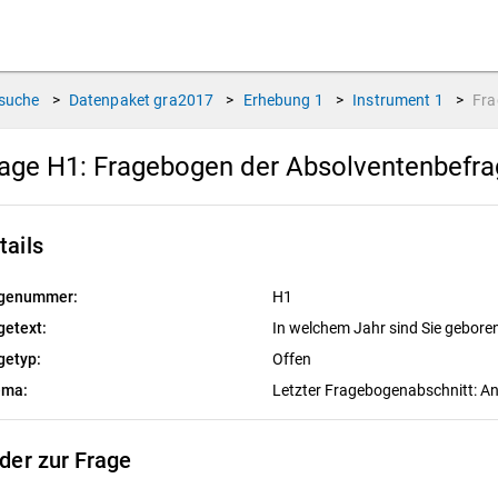
suche
>
Datenpaket
gra2017
>
Erhebung
1
>
Instrument
1
>
Fr
age H1:
Fragebogen der Absolventenbefr
tails
genummer:
H1
getext:
In welchem Jahr sind Sie gebore
getyp:
Offen
ema:
Letzter Fragebogenabschnitt: A
lder zur Frage