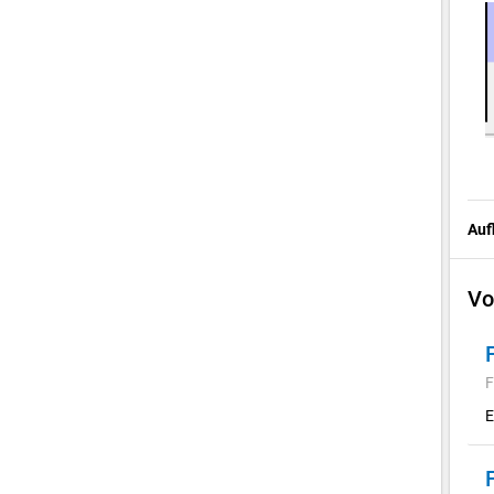
Auf
Vo
F
E