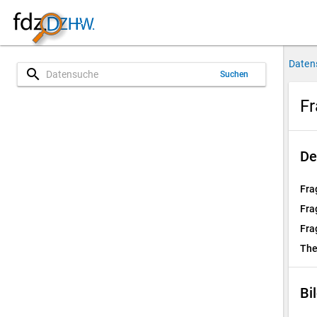
Daten
search
Suchen
Fr
De
Fra
Fra
Fra
Th
Bi