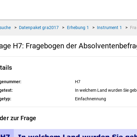
suche
>
Datenpaket
gra2017
>
Erhebung
1
>
Instrument
1
>
Fr
age H7:
Fragebogen der Absolventenbefr
tails
genummer:
H7
getext:
In welchem Land wurden Sie ge
getyp:
Einfachnennung
lder zur Frage