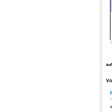
Auf
Vo
F
W