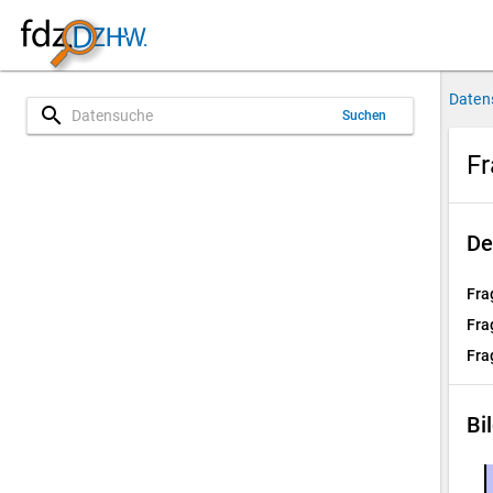
Daten
search
Suchen
Fr
De
Fra
Fra
Fra
Bi