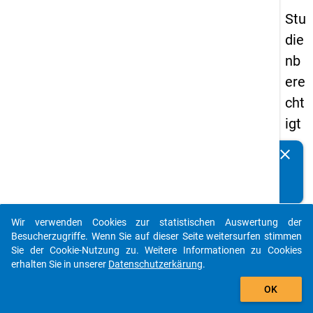
Stu
die
nb
ere
cht
igt
en
clear
Kennen Sie Publikationen, die auf Basis unserer
pa
Datenpakete entstanden sind? Dann teilen Sie uns diese
nel
bitte mit...
s
Wir verwenden Cookies zur statistischen Auswertung der
20
auto_stories
Besucherzugriffe. Wenn Sie auf dieser Seite weitersurfen stimmen
15
Sie der Cookie-Nutzung zu. Weitere Informationen zu Cookies
erhalten Sie in unserer
Datenschutzerkärung
.
-
add_shopping_cart
ers
OK
te