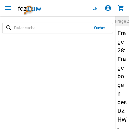
menu
account_circle
shopping_cart
EN
Frage
2
search
Suchen
Fra
ge
28:
Fra
ge
bo
ge
n
des
DZ
HW
-