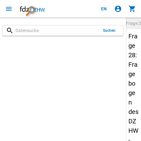
menu
account_circle
shopping_cart
EN
Frage
2
search
Suchen
Fra
ge
28:
Fra
ge
bo
ge
n
des
DZ
HW
-