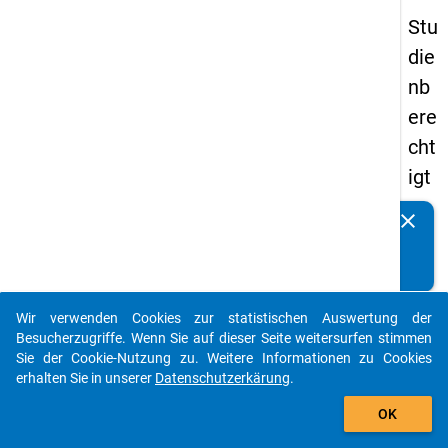
Stu
die
nb
ere
cht
igt
en
clear
Kennen Sie Publikationen, die auf Basis unserer
pa
Datenpakete entstanden sind? Dann teilen Sie uns diese
nel
bitte mit...
s
Wir verwenden Cookies zur statistischen Auswertung der
20
auto_stories
Besucherzugriffe. Wenn Sie auf dieser Seite weitersurfen stimmen
15
Sie der Cookie-Nutzung zu. Weitere Informationen zu Cookies
erhalten Sie in unserer
Datenschutzerkärung
.
-
add_shopping_cart
ers
OK
te