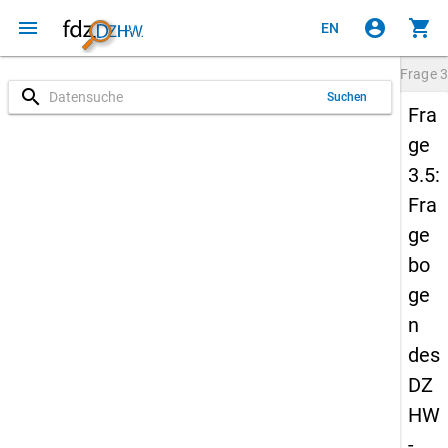
menu
account_circle
shopping_cart
EN
Frage
3
search
Suchen
Fra
ge
3.5:
Fra
ge
bo
ge
n
des
DZ
HW
-