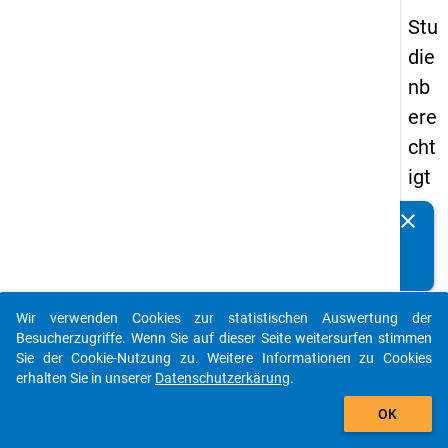
Stu
die
nb
ere
cht
igt
en
clear
Kennen Sie Publikationen, die auf Basis unserer
pa
Datenpakete entstanden sind? Dann teilen Sie uns diese
nel
bitte mit...
s
Wir verwenden Cookies zur statistischen Auswertung der
20
auto_stories
Besucherzugriffe. Wenn Sie auf dieser Seite weitersurfen stimmen
18
Sie der Cookie-Nutzung zu. Weitere Informationen zu Cookies
erhalten Sie in unserer
Datenschutzerkärung
.
-
add_shopping_cart
ers
OK
te