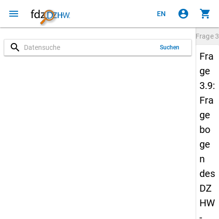
menu
account_circle
shopping_cart
EN
Frage
3
search
Suchen
Fra
ge
3.9:
Fra
ge
bo
ge
n
des
DZ
HW
-