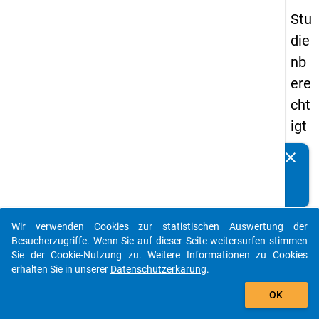
Stu
die
nb
ere
cht
igt
en
clear
Kennen Sie Publikationen, die auf Basis unserer
pa
Datenpakete entstanden sind? Dann teilen Sie uns diese
nel
bitte mit...
s
Wir verwenden Cookies zur statistischen Auswertung der
20
auto_stories
Besucherzugriffe. Wenn Sie auf dieser Seite weitersurfen stimmen
18
Sie der Cookie-Nutzung zu. Weitere Informationen zu Cookies
erhalten Sie in unserer
Datenschutzerkärung
.
-
add_shopping_cart
ers
OK
te