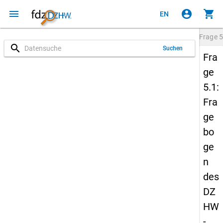
menu
account_circle
shopping_cart
EN
Frage
5
search
Suchen
Fra
ge
5.1:
Fra
ge
bo
ge
n
des
DZ
HW
-