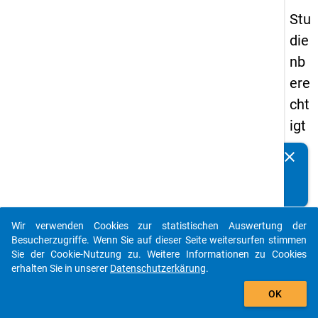
Stu
die
nb
ere
cht
igt
en
clear
Kennen Sie Publikationen, die auf Basis unserer
pa
Datenpakete entstanden sind? Dann teilen Sie uns diese
nel
bitte mit...
s
Wir verwenden Cookies zur statistischen Auswertung der
20
auto_stories
Besucherzugriffe. Wenn Sie auf dieser Seite weitersurfen stimmen
18
Sie der Cookie-Nutzung zu. Weitere Informationen zu Cookies
erhalten Sie in unserer
Datenschutzerkärung
.
-
add_shopping_cart
ers
OK
te