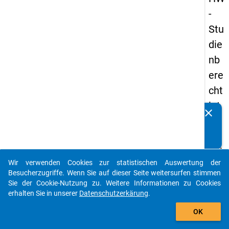
-
Stu
die
nb
ere
cht
igt
clear
Kennen Sie Publikationen, die auf Basis unserer
en
Datenpakete entstanden sind? Dann teilen Sie uns diese
pa
bitte mit...
nel
Wir verwenden Cookies zur statistischen Auswertung der
s
auto_stories
Besucherzugriffe. Wenn Sie auf dieser Seite weitersurfen stimmen
20
Sie der Cookie-Nutzung zu. Weitere Informationen zu Cookies
erhalten Sie in unserer
Datenschutzerkärung
.
18
add_shopping_cart
-
OK
ers