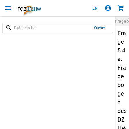
menu
account_circle
shopping_cart
EN
Frage
5
search
Suchen
Fra
ge
5.4
a:
Fra
ge
bo
ge
n
des
DZ
HW