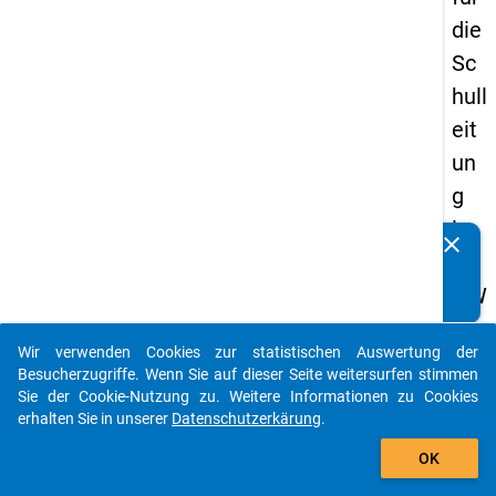
die
Sc
hull
eit
un
g
im
clear
Kennen Sie Publikationen, die auf Basis unserer
DZ
Datenpakete entstanden sind? Dann teilen Sie uns diese
HW
bitte mit...
-
Wir verwenden Cookies zur statistischen Auswertung der
Stu
auto_stories
Besucherzugriffe. Wenn Sie auf dieser Seite weitersurfen stimmen
die
Sie der Cookie-Nutzung zu. Weitere Informationen zu Cookies
erhalten Sie in unserer
Datenschutzerkärung
.
nb
add_shopping_cart
ere
OK
cht