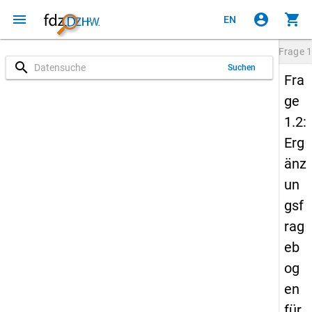
menu
account_circle
shopping_cart
EN
Frage
1
search
Suchen
Fra
ge
1.2:
Erg
änz
un
gsf
rag
eb
og
en
für