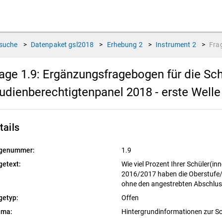
suche
>
Datenpaket
gsl2018
>
Erhebung
2
>
Instrument
2
>
Fra
age 1.9:
Ergänzungsfragebogen für die Sc
udienberechtigtenpanel 2018 - erste Well
tails
genummer:
1.9
getext:
Wie viel Prozent Ihrer Schüler(i
2016/2017 haben die Oberstufe/
ohne den angestrebten Abschlus
getyp:
Offen
ema:
Hintergrundinformationen zur S