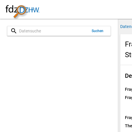
Daten
search
Suchen
Fr
St
De
Fra
Fra
Fra
Th