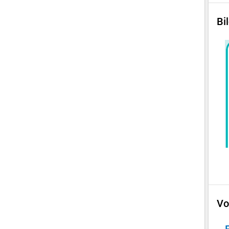
Bi
Vo