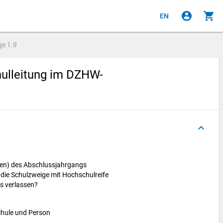
account_circle
shopping_cart
EN
ge
1.9
hulleitung im DZHW-
e
keyboard_arrow_up
nnen) des Abschlussjahrgangs
die Schulzweige mit Hochschulreife
s verlassen?
chule und Person