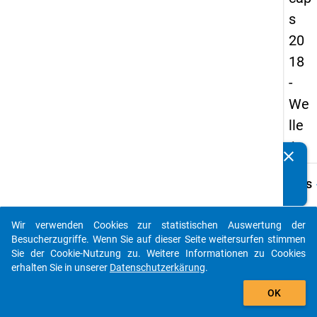
s
20
18
-
We
lle
1
clear
Kennen Sie Publikationen, die auf Basis unserer
Datenpakete entstanden sind? Dann teilen Sie uns diese
keybo
Details
bitte mit...
Frage
B03.1
Wir verwenden Cookies zur statistischen Auswertung der
auto_stories
Besucherzugriffe. Wenn Sie auf dieser Seite weitersurfen stimmen
Fraget
Sie der Cookie-Nutzung zu. Weitere Informationen zu Cookies
Haben 
erhalten Sie in unserer
Datenschutzerkärung
.
konkr
add_shopping_cart
Promo
OK
Sie sc
Promo