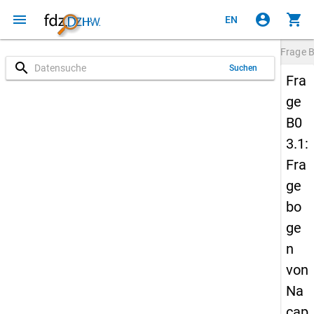
menu
account_circle
shopping_cart
EN
Frage
B
search
Suchen
Fra
ge
B0
3.1:
Fra
ge
bo
ge
n
von
Na
cap